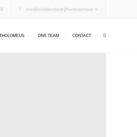
50
info@schildersbedrijfbartholomeus.nl
Search
THOLOMEUS
ONS TEAM
CONTACT
NIEUWS