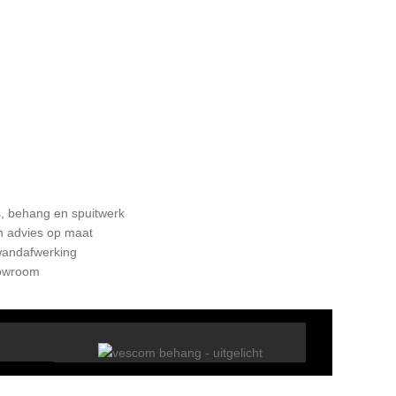
s, behang en spuitwerk
ch advies op maat
wandafwerking
howroom