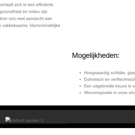
rtaalt zich in een efficiënte
gezondheid en milieu zijn
 door ons veel aandacht aan
n vakbekwame, klantvriendelijke
Mogelijkheden:
Hoogwaardig schilder, gla
Esthetisch en verftechnis
Een uitgebreide keuze in 
Wooninspiratie in onze s