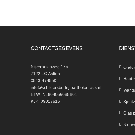
CONTACTGEGEVENS
DIENS
Nijverheidsweg 17a
Onder
7122 LC Aalten
Houtr
0543-474550
info@schildersbedrijfbartholomeus.nl
Wanda
BTW: NL804066085B01
KvK: 09017516
Spuit
Glas 
Nieuw