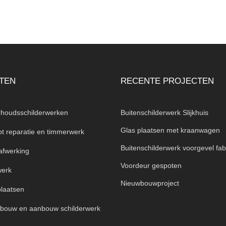
TEN
RECENTE PROJECTEN
houdsschilderwerken
Buitenschilderwerk Slijkhuis
Glas plaatsen met kraanwagen
ot reparatie en timmerwerk
Buitenschilderwerk voorgevel fab
fwerking
Voordeur gespoten
werk
Nieuwbouwproject
plaatsen
bouw en aanbouw schilderwerk